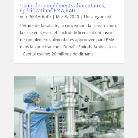
Usine de compléments alimentaires,
spécifications EMA, EAU
von
PiK4Hr6uth
|
Mrz 8, 2020
|
Uncategorized
L'étude de faisabilité, la conception, la construction,
la mise en service et l'octroi de licence d'une usine
de compléments alimentaires approuvée par l'EMA
dans la zone franche - Dubaï - Emirats Arabes Unis
- Capital estimé: 20 millions de dirhams